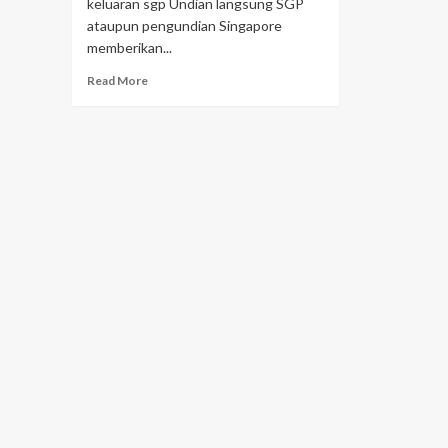
keluaran sgp Undian langsung SGP
ataupun pengundian Singapore
memberikan...
Read
Read More
more
about
Dari
SGP
untuk
Dompet
Anda:
Menyaksikan
Hasil
Live
Permainan
Togel
Hari
ini