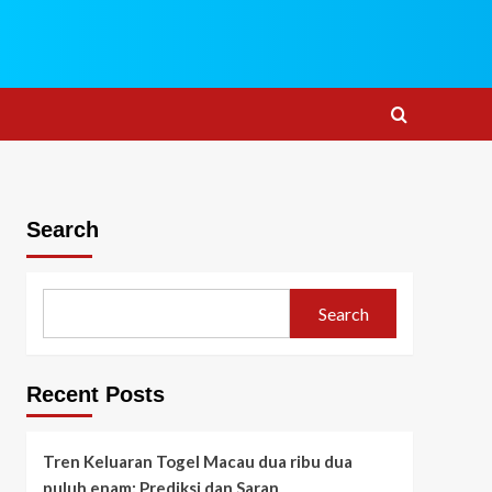
Search
Search
Recent Posts
Tren Keluaran Togel Macau dua ribu dua
puluh enam: Prediksi dan Saran