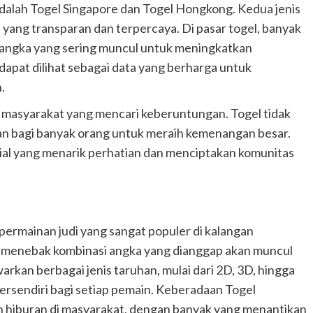
 adalah Togel Singapore dan Togel Hongkong. Kedua jenis
ya yang transparan dan terpercaya. Di pasar togel, banyak
angka yang sering muncul untuk meningkatkan
dapat dilihat sebagai data yang berharga untuk
.
a masyarakat yang mencari keberuntungan. Togel tidak
an bagi banyak orang untuk meraih kemenangan besar.
ial yang menarik perhatian dan menciptakan komunitas
permainan judi yang sangat populer di kalangan
n menebak kombinasi angka yang dianggap akan muncul
arkan berbagai jenis taruhan, mulai dari 2D, 3D, hingga
rsendiri bagi setiap pemain. Keberadaan Togel
an hiburan di masyarakat, dengan banyak yang menantikan