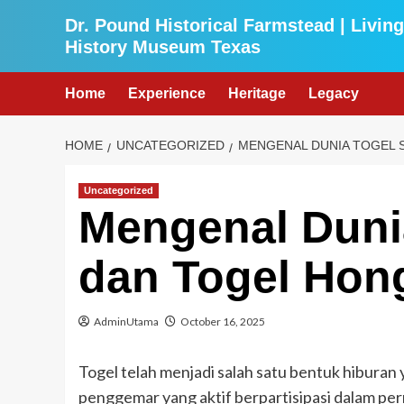
Skip
Dr. Pound Historical Farmstead | Living
to
History Museum Texas
content
Home
Experience
Heritage
Legacy
HOME
UNCATEGORIZED
MENGENAL DUNIA TOGEL
Uncategorized
Mengenal Duni
dan Togel Hon
AdminUtama
October 16, 2025
Togel telah menjadi salah satu bentuk hiburan
penggemar yang aktif berpartisipasi dalam perm