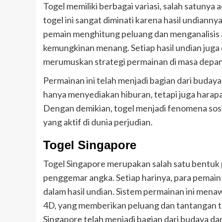
Togel memiliki berbagai variasi, salah satunya
togel ini sangat diminati karena hasil undiann
pemain menghitung peluang dan menganalisis 
kemungkinan menang. Setiap hasil undian juga 
merumuskan strategi permainan di masa depan
Permainan ini telah menjadi bagian dari buday
hanya menyediakan hiburan, tetapi juga harap
Dengan demikian, togel menjadi fenomena sos
yang aktif di dunia perjudian.
Togel Singapore
Togel Singapore merupakan salah satu bentuk 
penggemar angka. Setiap harinya, para pemai
dalam hasil undian. Sistem permainan ini menaw
4D, yang memberikan peluang dan tantangan te
Singapore telah menjadi bagian dari budaya d