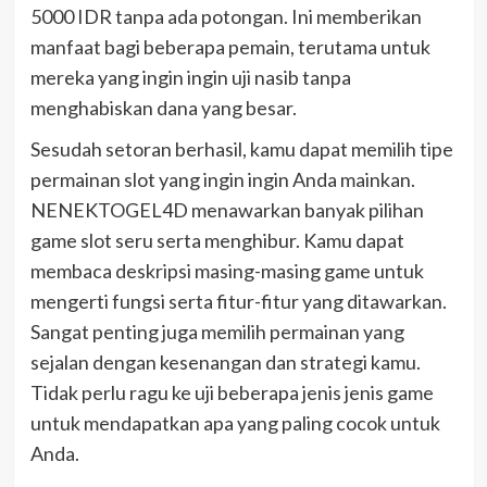
5000 IDR tanpa ada potongan. Ini memberikan
manfaat bagi beberapa pemain, terutama untuk
mereka yang ingin ingin uji nasib tanpa
menghabiskan dana yang besar.
Sesudah setoran berhasil, kamu dapat memilih tipe
permainan slot yang ingin ingin Anda mainkan.
NENEKTOGEL4D menawarkan banyak pilihan
game slot seru serta menghibur. Kamu dapat
membaca deskripsi masing-masing game untuk
mengerti fungsi serta fitur-fitur yang ditawarkan.
Sangat penting juga memilih permainan yang
sejalan dengan kesenangan dan strategi kamu.
Tidak perlu ragu ke uji beberapa jenis jenis game
untuk mendapatkan apa yang paling cocok untuk
Anda.