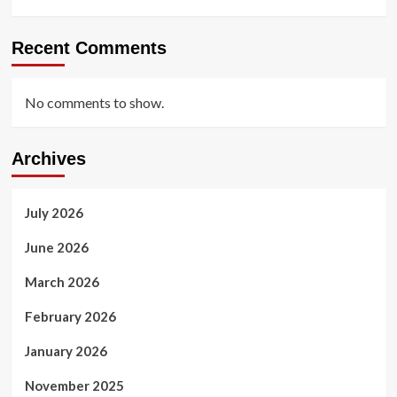
Recent Comments
No comments to show.
Archives
July 2026
June 2026
March 2026
February 2026
January 2026
November 2025