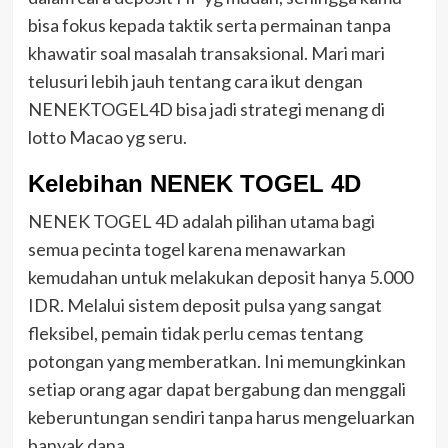
bisa fokus kepada taktik serta permainan tanpa
khawatir soal masalah transaksional. Mari mari
telusuri lebih jauh tentang cara ikut dengan
NENEKTOGEL4D bisa jadi strategi menang di
lotto Macao yg seru.
Kelebihan NENEK TOGEL 4D
NENEK TOGEL 4D adalah pilihan utama bagi
semua pecinta togel karena menawarkan
kemudahan untuk melakukan deposit hanya 5.000
IDR. Melalui sistem deposit pulsa yang sangat
fleksibel, pemain tidak perlu cemas tentang
potongan yang memberatkan. Ini memungkinkan
setiap orang agar dapat bergabung dan menggali
keberuntungan sendiri tanpa harus mengeluarkan
banyak dana.