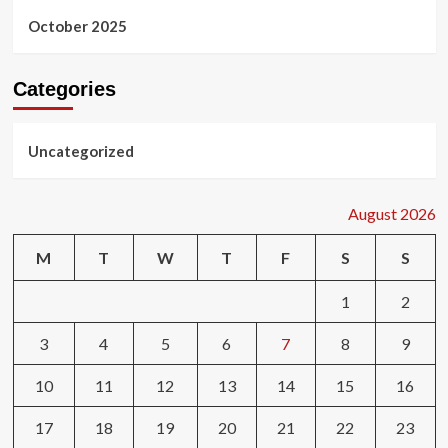
October 2025
Categories
Uncategorized
August 2026
M
T
W
T
F
S
S
1
2
3
4
5
6
7
8
9
10
11
12
13
14
15
16
17
18
19
20
21
22
23