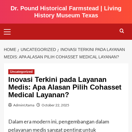
Skip
Dr. Pound Historical Farmstead | Living
to
History Museum Texas
content
Primary
Menu
HOME
UNCATEGORIZED
INOVASI TERKINI PADA LAYANAN
MEDIS: APA ALASAN PILIH COHASSET MEDICAL LAYANAN?
Uncategorized
Inovasi Terkini pada Layanan
Medis: Apa Alasan Pilih Cohasset
Medical Layanan?
AdminUtama
October 22, 2025
Dalam era modern ini, pengembangan dalam
pelayanan medis sangat penting untuk