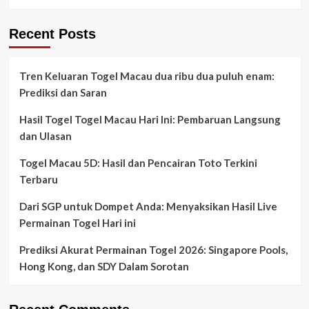
Recent Posts
Tren Keluaran Togel Macau dua ribu dua puluh enam:
Prediksi dan Saran
Hasil Togel Togel Macau Hari Ini: Pembaruan Langsung
dan Ulasan
Togel Macau 5D: Hasil dan Pencairan Toto Terkini
Terbaru
Dari SGP untuk Dompet Anda: Menyaksikan Hasil Live
Permainan Togel Hari ini
Prediksi Akurat Permainan Togel 2026: Singapore Pools,
Hong Kong, dan SDY Dalam Sorotan