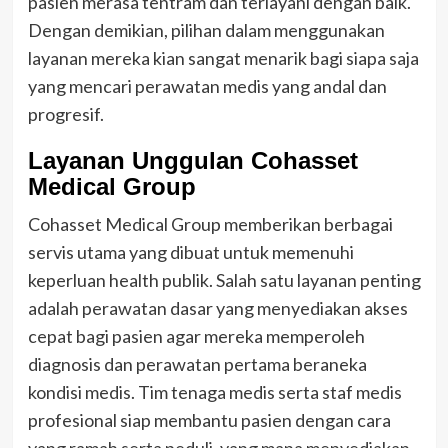
pasien merasa tentram dan terlayani dengan baik.
Dengan demikian, pilihan dalam menggunakan
layanan mereka kian sangat menarik bagi siapa saja
yang mencari perawatan medis yang andal dan
progresif.
Layanan Unggulan Cohasset
Medical Group
Cohasset Medical Group memberikan berbagai
servis utama yang dibuat untuk memenuhi
keperluan health publik. Salah satu layanan penting
adalah perawatan dasar yang menyediakan akses
cepat bagi pasien agar mereka memperoleh
diagnosis dan perawatan pertama beraneka
kondisi medis. Tim tenaga medis serta staf medis
profesional siap membantu pasien dengan cara