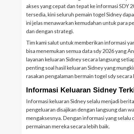
akses yang cepat dan tepat ke informasi SDY 
tersedia, kini seluruh pemain togel Sidney dap
ini jelas menawarkan kemudahan untuk para pe
dan dengan strategi.
Tim kami salut untuk memberikan informasi yan
bisa menemukan semua data sdy 2026 yang And
layanan keluaran Sidney secara langsung setia
penting soal hasil keluaran Sidney yang mung
rasakan pengalaman bermain togel sdy secara 
Informasi Keluaran Sidney Terk
Informasi keluaran Sidney selalu menjadi berit
pengeluaran disajikan dengan langsung dan 
mengaksesnya. Dengan informasi yang selalu 
permainan mereka secara lebih baik.