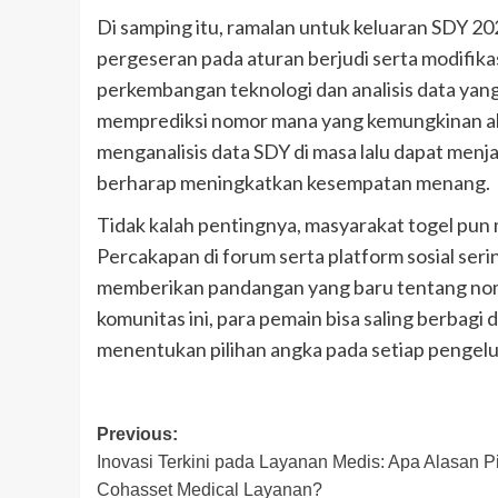
Di samping itu, ramalan untuk keluaran SDY 20
pergeseran pada aturan berjudi serta modifik
perkembangan teknologi dan analisis data yan
memprediksi nomor mana yang kemungkinan aka
menganalisis data SDY di masa lalu dapat menja
berharap meningkatkan kesempatan menang.
Tidak kalah pentingnya, masyarakat togel pun
Percakapan di forum serta platform sosial seri
memberikan pandangan yang baru tentang nom
komunitas ini, para pemain bisa saling berbag
menentukan pilihan angka pada setiap pengelu
Post
Previous:
Inovasi Terkini pada Layanan Medis: Apa Alasan Pi
navigation
Cohasset Medical Layanan?