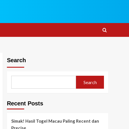
Search
Search
Recent Posts
Simak! Hasil Togel Macau Paling Recent dan
Precise