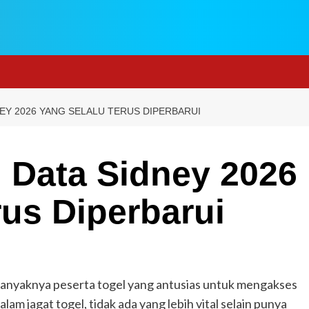
DNEY 2026 YANG SELALU TERUS DIPERBARUI
: Data Sidney 2026
rus Diperbarui
nyaknya peserta togel yang antusias untuk mengakses
am jagat togel, tidak ada yang lebih vital selain punya