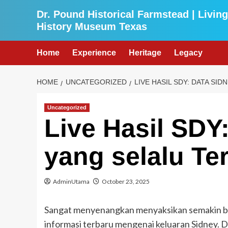
Skip
Dr. Pound Historical Farmstead | Living
to
History Museum Texas
content
Home
Experience
Heritage
Legacy
HOME
UNCATEGORIZED
LIVE HASIL SDY: DATA SI
Uncategorized
Live Hasil SDY
yang selalu Te
AdminUtama
October 23, 2025
Sangat menyenangkan menyaksikan semakin ba
informasi terbaru mengenai keluaran Sidney. Dal