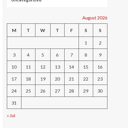
August 2026
M
T
W
T
F
S
S
1
2
3
4
5
6
7
8
9
10
11
12
13
14
15
16
17
18
19
20
21
22
23
24
25
26
27
28
29
30
31
« Jul